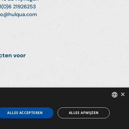
1(0)6 21926253
fo@hulqua.com
cten voor
×
DUTCH
ALLES ACCEPTEREN
ALLES AFWIJZEN
esign
Realisatie
ENGLISH