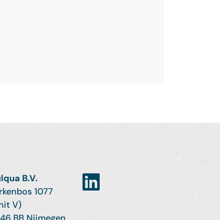
lqua B.V.
rkenbos 1077
nit V)
46 BB Nijmegen