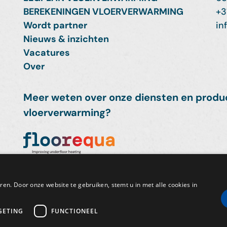
BEREKENINGEN VLOERVERWARMING
+3
Wordt partner
in
Nieuws & inzichten
Vacatures
Over
Meer weten over onze diensten en produ
vloerverwarming?
en. Door onze website te gebruiken, stemt u in met alle cookies in
Algemene voorwaarden
Privacybeleid
D
GETING
FUNCTIONEEL