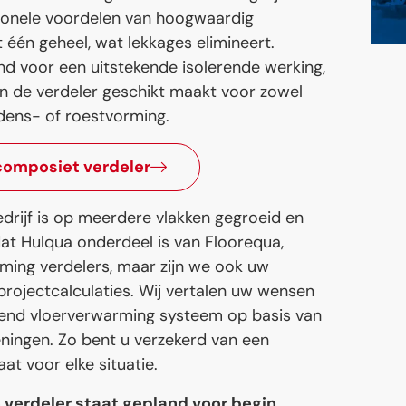
ionele voordelen van hoogwaardig
t één geheel, wat lekkages elimineert.
nd voor een uitstekende isolerende werking,
en de verdeler geschikt maakt voor zowel
dens- of roestvorming.
composiet verdeler
bedrijf is op meerdere vlakken gegroeid en
t Hulqua onderdeel is van Floorequa,
rming verdelers, maar zijn we ook uw
projectcalculaties. Wij vertalen uw wensen
ssend vloerverwarming systeem op basis van
ningen. Zo bent u verzekerd van een
at voor elke situatie.
 verdeler staat gepland voor begin