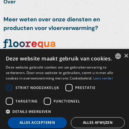
Over
Meer weten over onze diensten en
producten voor vloerverwarming?
×
Deze website maakt gebruik van cookies.
Deze website gebruikt cookies om uw gebruikerservaring te
DUTCH
verbeteren. Door onze website te gebruiken, stemt u in met alle
cookies in overeenstemming met ons Cookiebeleid.
Lees verder
ENGLISH
© 2026 - Hulqua B.V. Alle rechten voorbehouden.
STRIKT NOODZAKELIJK
PRESTATIE
Algemene voorwaarden
Privacybeleid
TARGETING
FUNCTIONEEL
Design
Realisatie
DETAILS WEERGEVEN
ALLES ACCEPTEREN
ALLES AFWIJZEN